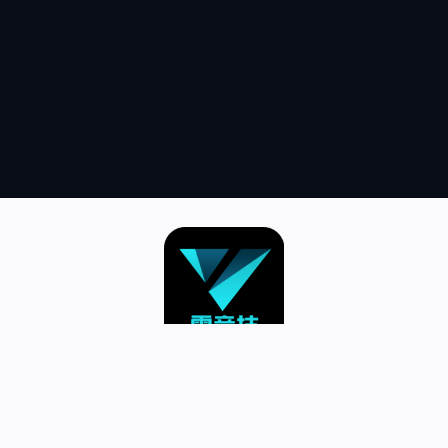
跳
至
内
容
首页–英雄联盟竞猜-2025英雄联盟
(LOL)S15预测冠军赛赛事网站