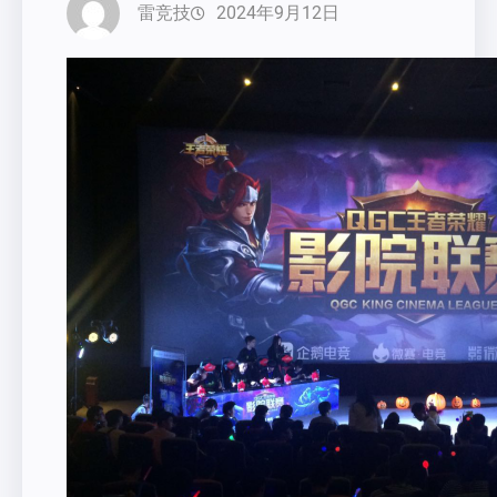
雷竞技
2024年9月12日