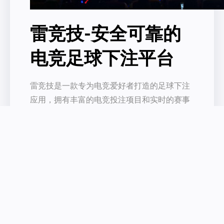
雷竞技-安全可靠的
电竞足球下注平台
雷竞技是一款专为电竞爱好者打造的足球下注
应用，拥有丰富的电竞投注项目和实时的赛事
数据，为用户提供一站式的电竞投注服务。无
论你是喜欢Dota2、LOL还是CS:GO，雷竞技都
能满足你的需求，让你尽情享受电竞的乐趣。
雷竞技注重用户的安全和隐私保护，采用最先
进的加密技术，保障用户账户和资金的安全。
同时，雷竞技拥有专业的客服团队，24小时在
线为用户解答问题，确保用户在使用过程中无
忧无虑。