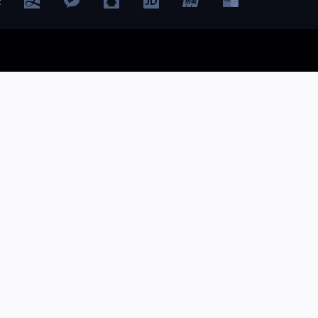
024雷竞技官网