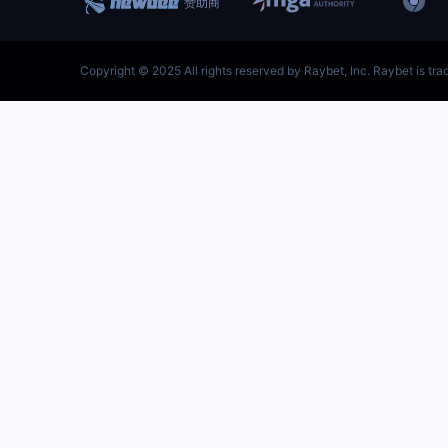
跳
至
内
首页–英雄联盟竞猜-2025
容
雷竞技官网登录