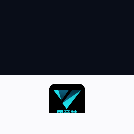
跳
至
内
容
首页–英雄联盟竞猜-2025英雄联盟