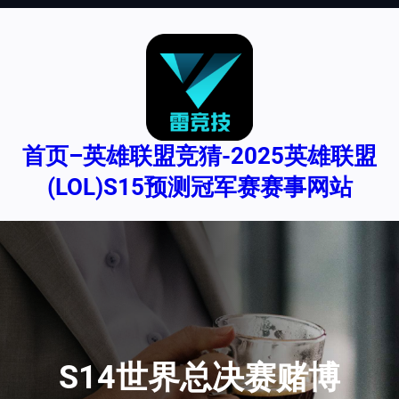
跳
至
内
容
首页–英雄联盟竞猜-2025英雄联盟
(LOL)S15预测冠军赛赛事网站
S14世界总决赛赌博