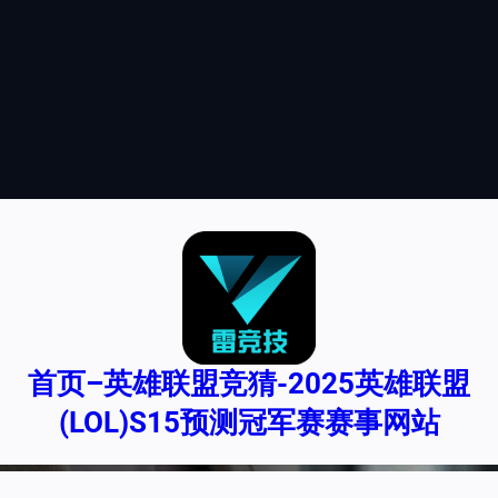
跳
至
内
容
首页–英雄联盟竞猜-2025英雄联盟
(LOL)S15预测冠军赛赛事网站