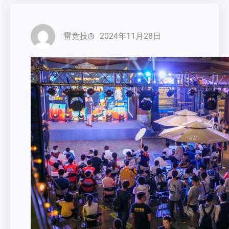
雷竞技
2024年11月28日