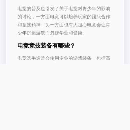
电竞的普及也引发了关于电竞对青少年的影响
的讨论，一方面电竞可以培养玩家的团队合作
和竞技精神，另一方面也有人担心电竞会让青
少年沉迷游戏而忽视学业和健康。
电竞竞技装备有哪些？
电竞选手通常会使用专业的游戏装备，包括高
性能电脑、游戏鼠标、键盘、耳机等，以保证
游戏操作的精准和流畅。
电竞赛事的直播平台有哪些？
目前国内外有许多知名电竞直播平台，如斗
鱼、虎牙、Twitch等，这些平台为广大玩家提
供了观看电竞比赛和与其他玩家交流的机会。
电竞的发展前景如何？