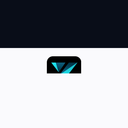
跳
至
内
容
首页–英雄联盟竞猜-2025英雄联盟
(LOL)S15预测冠军赛赛事网站