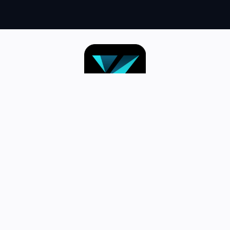
跳
至
内
容
首页–英雄联盟竞猜-2025英雄联盟
(LOL)S15预测冠军赛赛事网站
英雄联盟压注什么app好