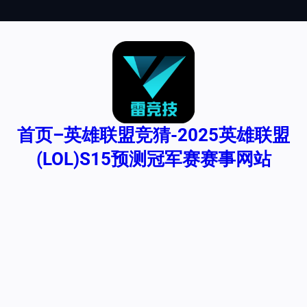
跳
至
内
容
首页–英雄联盟竞猜-2025英雄联盟
(LOL)S15预测冠军赛赛事网站
什么app可以买lol比赛
_S14英雄联盟全球总决赛