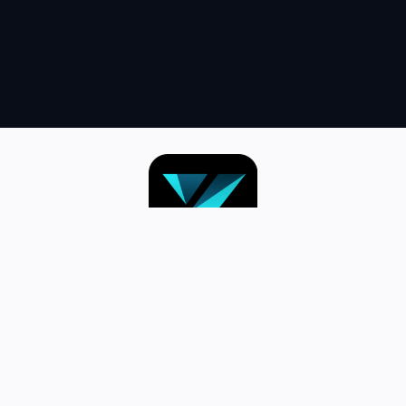
跳
至
内
容
首页–英雄联盟竞猜-2025英雄联盟
(LOL)S15预测冠军赛赛事网站