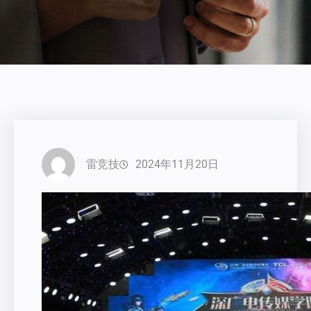
雷竞技
2024年11月20日