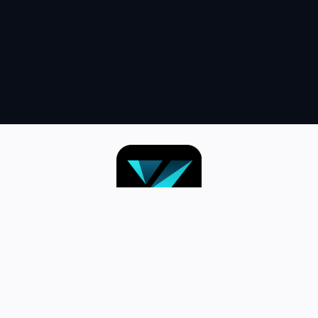
跳
至
内
容
首页–英雄联盟竞猜-2025英雄联盟
(LOL)S15预测冠军赛赛事网站