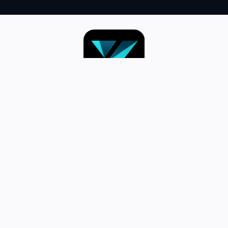
跳
至
内
容
首页–英雄联盟竞猜-2025英雄联盟
(LOL)S15预测冠军赛赛事网站
英雄联盟竞猜赌博_S14英
雄联盟全球总决赛电竞赛